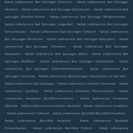
.
Kebab Lieferservice Bad Salzungen Unterrohn
Kebab Lieferservice Bad Salzungen
.
.
Hämbach
Kebab Lieferservice Bad Salzungen Ettenhausen
Kebab Lieferservice Bad
.
.
Salzungen Allendorf Kloster
Kebab Lieferservice Bad Salzungen Wildprechtroda
.
Kebab Lieferservice Bad Salzungen Langenfeld
Kebab Lieferservice Bad Salzungen
.
.
Ettmarshausen
Kebab Lieferservice Bad Salzungen Tiefenort
Kebab Lieferservice
.
.
Bad Salzungen Witzelroda
Kebab Lieferservice Bad Salzungen Kaltenborn
Kebab
.
Lieferservice Bad Salzungen Hohleborn
Kebab Lieferservice Bad Salzungen
.
.
Neuendorf
Kebab Lieferservice Bad Salzungen Möhra
Kebab Lieferservice Bad
.
.
Salzungen Waldfisch
Kebab Lieferservice Bad Salzungen Gumpelstadt
Kebab
.
Lieferservice Bad Salzungen Gräfendorf-Nitzendorf
Kebab Lieferservice Bad
.
.
Salzungen Frauensee
Kebab Lieferservice Bad Salzungen Ettenhausen an der Suhl
.
.
Kebab Lieferservice Bad Salzungen
Kebab Lieferservice Leimbach Kaiseroda
Kebab
.
.
Lieferservice Leimbach
Kebab Lieferservice Immelborn Ettmarshausen
Kebab
.
Lieferservice Immelborn Barchfeld-Immelborn
Kebab Lieferservice Immelborn
.
.
Übelroda
Kebab Lieferservice Immelborn Hauenhof
Kebab Lieferservice Immelborn
.
.
.
Kebab Lieferservice Tiefenort
Kebab Lieferservice Barchfeld Barchfeld-Immelborn
.
Kebab Lieferservice Barchfeld Hauenhof
Kebab Lieferservice Barchfeld
.
.
Ettmarshausen
Kebab Lieferservice Barchfeld Profisch
Kebab Lieferservice