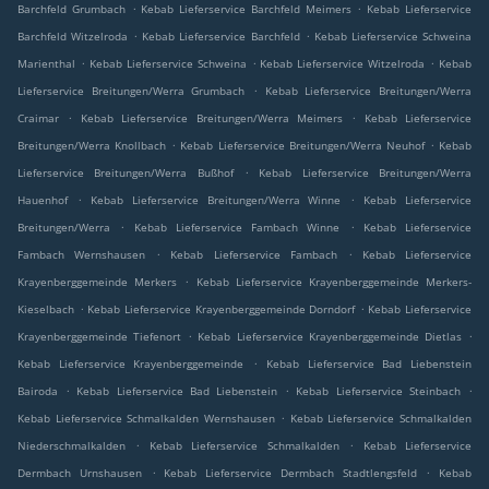
.
.
Barchfeld Grumbach
Kebab Lieferservice Barchfeld Meimers
Kebab Lieferservice
.
.
Barchfeld Witzelroda
Kebab Lieferservice Barchfeld
Kebab Lieferservice Schweina
.
.
.
Marienthal
Kebab Lieferservice Schweina
Kebab Lieferservice Witzelroda
Kebab
.
Lieferservice Breitungen/Werra Grumbach
Kebab Lieferservice Breitungen/Werra
.
.
Craimar
Kebab Lieferservice Breitungen/Werra Meimers
Kebab Lieferservice
.
.
Breitungen/Werra Knollbach
Kebab Lieferservice Breitungen/Werra Neuhof
Kebab
.
Lieferservice Breitungen/Werra Bußhof
Kebab Lieferservice Breitungen/Werra
.
.
Hauenhof
Kebab Lieferservice Breitungen/Werra Winne
Kebab Lieferservice
.
.
Breitungen/Werra
Kebab Lieferservice Fambach Winne
Kebab Lieferservice
.
.
Fambach Wernshausen
Kebab Lieferservice Fambach
Kebab Lieferservice
.
Krayenberggemeinde Merkers
Kebab Lieferservice Krayenberggemeinde Merkers-
.
.
Kieselbach
Kebab Lieferservice Krayenberggemeinde Dorndorf
Kebab Lieferservice
.
.
Krayenberggemeinde Tiefenort
Kebab Lieferservice Krayenberggemeinde Dietlas
.
Kebab Lieferservice Krayenberggemeinde
Kebab Lieferservice Bad Liebenstein
.
.
.
Bairoda
Kebab Lieferservice Bad Liebenstein
Kebab Lieferservice Steinbach
.
Kebab Lieferservice Schmalkalden Wernshausen
Kebab Lieferservice Schmalkalden
.
.
Niederschmalkalden
Kebab Lieferservice Schmalkalden
Kebab Lieferservice
.
.
Dermbach Urnshausen
Kebab Lieferservice Dermbach Stadtlengsfeld
Kebab