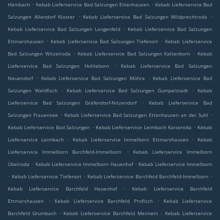
.
.
Hämbach
Kebab Lieferservice Bad Salzungen Ettenhausen
Kebab Lieferservice Bad
.
.
Salzungen Allendorf Kloster
Kebab Lieferservice Bad Salzungen Wildprechtroda
.
Kebab Lieferservice Bad Salzungen Langenfeld
Kebab Lieferservice Bad Salzungen
.
.
Ettmarshausen
Kebab Lieferservice Bad Salzungen Tiefenort
Kebab Lieferservice
.
.
Bad Salzungen Witzelroda
Kebab Lieferservice Bad Salzungen Kaltenborn
Kebab
.
Lieferservice Bad Salzungen Hohleborn
Kebab Lieferservice Bad Salzungen
.
.
Neuendorf
Kebab Lieferservice Bad Salzungen Möhra
Kebab Lieferservice Bad
.
.
Salzungen Waldfisch
Kebab Lieferservice Bad Salzungen Gumpelstadt
Kebab
.
Lieferservice Bad Salzungen Gräfendorf-Nitzendorf
Kebab Lieferservice Bad
.
.
Salzungen Frauensee
Kebab Lieferservice Bad Salzungen Ettenhausen an der Suhl
.
.
Kebab Lieferservice Bad Salzungen
Kebab Lieferservice Leimbach Kaiseroda
Kebab
.
.
Lieferservice Leimbach
Kebab Lieferservice Immelborn Ettmarshausen
Kebab
.
Lieferservice Immelborn Barchfeld-Immelborn
Kebab Lieferservice Immelborn
.
.
Übelroda
Kebab Lieferservice Immelborn Hauenhof
Kebab Lieferservice Immelborn
.
.
.
Kebab Lieferservice Tiefenort
Kebab Lieferservice Barchfeld Barchfeld-Immelborn
.
Kebab Lieferservice Barchfeld Hauenhof
Kebab Lieferservice Barchfeld
.
.
Ettmarshausen
Kebab Lieferservice Barchfeld Profisch
Kebab Lieferservice
.
.
Barchfeld Grumbach
Kebab Lieferservice Barchfeld Meimers
Kebab Lieferservice