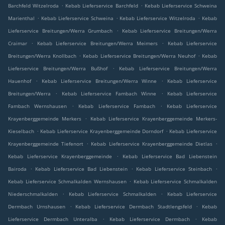
.
.
Barchfeld Witzelroda
Kebab Lieferservice Barchfeld
Kebab Lieferservice Schweina
.
.
.
Marienthal
Kebab Lieferservice Schweina
Kebab Lieferservice Witzelroda
Kebab
.
Lieferservice Breitungen/Werra Grumbach
Kebab Lieferservice Breitungen/Werra
.
.
Craimar
Kebab Lieferservice Breitungen/Werra Meimers
Kebab Lieferservice
.
.
Breitungen/Werra Knollbach
Kebab Lieferservice Breitungen/Werra Neuhof
Kebab
.
Lieferservice Breitungen/Werra Bußhof
Kebab Lieferservice Breitungen/Werra
.
.
Hauenhof
Kebab Lieferservice Breitungen/Werra Winne
Kebab Lieferservice
.
.
Breitungen/Werra
Kebab Lieferservice Fambach Winne
Kebab Lieferservice
.
.
Fambach Wernshausen
Kebab Lieferservice Fambach
Kebab Lieferservice
.
Krayenberggemeinde Merkers
Kebab Lieferservice Krayenberggemeinde Merkers-
.
.
Kieselbach
Kebab Lieferservice Krayenberggemeinde Dorndorf
Kebab Lieferservice
.
.
Krayenberggemeinde Tiefenort
Kebab Lieferservice Krayenberggemeinde Dietlas
.
Kebab Lieferservice Krayenberggemeinde
Kebab Lieferservice Bad Liebenstein
.
.
.
Bairoda
Kebab Lieferservice Bad Liebenstein
Kebab Lieferservice Steinbach
.
Kebab Lieferservice Schmalkalden Wernshausen
Kebab Lieferservice Schmalkalden
.
.
Niederschmalkalden
Kebab Lieferservice Schmalkalden
Kebab Lieferservice
.
.
Dermbach Urnshausen
Kebab Lieferservice Dermbach Stadtlengsfeld
Kebab
.
.
Lieferservice Dermbach Unteralba
Kebab Lieferservice Dermbach
Kebab