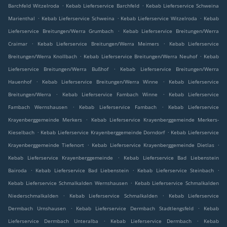
.
.
Barchfeld Witzelroda
Kebab Lieferservice Barchfeld
Kebab Lieferservice Schweina
.
.
.
Marienthal
Kebab Lieferservice Schweina
Kebab Lieferservice Witzelroda
Kebab
.
Lieferservice Breitungen/Werra Grumbach
Kebab Lieferservice Breitungen/Werra
.
.
Craimar
Kebab Lieferservice Breitungen/Werra Meimers
Kebab Lieferservice
.
.
Breitungen/Werra Knollbach
Kebab Lieferservice Breitungen/Werra Neuhof
Kebab
.
Lieferservice Breitungen/Werra Bußhof
Kebab Lieferservice Breitungen/Werra
.
.
Hauenhof
Kebab Lieferservice Breitungen/Werra Winne
Kebab Lieferservice
.
.
Breitungen/Werra
Kebab Lieferservice Fambach Winne
Kebab Lieferservice
.
.
Fambach Wernshausen
Kebab Lieferservice Fambach
Kebab Lieferservice
.
Krayenberggemeinde Merkers
Kebab Lieferservice Krayenberggemeinde Merkers-
.
.
Kieselbach
Kebab Lieferservice Krayenberggemeinde Dorndorf
Kebab Lieferservice
.
.
Krayenberggemeinde Tiefenort
Kebab Lieferservice Krayenberggemeinde Dietlas
.
Kebab Lieferservice Krayenberggemeinde
Kebab Lieferservice Bad Liebenstein
.
.
.
Bairoda
Kebab Lieferservice Bad Liebenstein
Kebab Lieferservice Steinbach
.
Kebab Lieferservice Schmalkalden Wernshausen
Kebab Lieferservice Schmalkalden
.
.
Niederschmalkalden
Kebab Lieferservice Schmalkalden
Kebab Lieferservice
.
.
Dermbach Urnshausen
Kebab Lieferservice Dermbach Stadtlengsfeld
Kebab
.
.
Lieferservice Dermbach Unteralba
Kebab Lieferservice Dermbach
Kebab