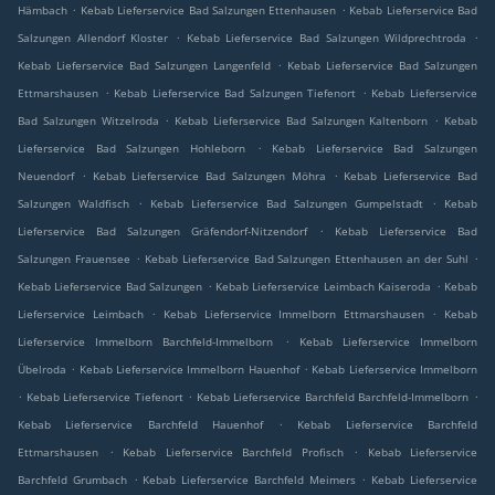
.
.
Hämbach
Kebab Lieferservice Bad Salzungen Ettenhausen
Kebab Lieferservice Bad
.
.
Salzungen Allendorf Kloster
Kebab Lieferservice Bad Salzungen Wildprechtroda
.
Kebab Lieferservice Bad Salzungen Langenfeld
Kebab Lieferservice Bad Salzungen
.
.
Ettmarshausen
Kebab Lieferservice Bad Salzungen Tiefenort
Kebab Lieferservice
.
.
Bad Salzungen Witzelroda
Kebab Lieferservice Bad Salzungen Kaltenborn
Kebab
.
Lieferservice Bad Salzungen Hohleborn
Kebab Lieferservice Bad Salzungen
.
.
Neuendorf
Kebab Lieferservice Bad Salzungen Möhra
Kebab Lieferservice Bad
.
.
Salzungen Waldfisch
Kebab Lieferservice Bad Salzungen Gumpelstadt
Kebab
.
Lieferservice Bad Salzungen Gräfendorf-Nitzendorf
Kebab Lieferservice Bad
.
.
Salzungen Frauensee
Kebab Lieferservice Bad Salzungen Ettenhausen an der Suhl
.
.
Kebab Lieferservice Bad Salzungen
Kebab Lieferservice Leimbach Kaiseroda
Kebab
.
.
Lieferservice Leimbach
Kebab Lieferservice Immelborn Ettmarshausen
Kebab
.
Lieferservice Immelborn Barchfeld-Immelborn
Kebab Lieferservice Immelborn
.
.
Übelroda
Kebab Lieferservice Immelborn Hauenhof
Kebab Lieferservice Immelborn
.
.
.
Kebab Lieferservice Tiefenort
Kebab Lieferservice Barchfeld Barchfeld-Immelborn
.
Kebab Lieferservice Barchfeld Hauenhof
Kebab Lieferservice Barchfeld
.
.
Ettmarshausen
Kebab Lieferservice Barchfeld Profisch
Kebab Lieferservice
.
.
Barchfeld Grumbach
Kebab Lieferservice Barchfeld Meimers
Kebab Lieferservice