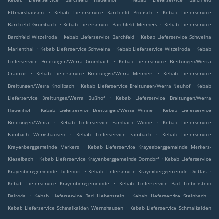
Kebab Lieferservice Barchfeld Hauenhof
Kebab Lieferservice Barchfeld
.
.
Ettmarshausen
Kebab Lieferservice Barchfeld Profisch
Kebab Lieferservice
.
.
Barchfeld Grumbach
Kebab Lieferservice Barchfeld Meimers
Kebab Lieferservice
.
.
Barchfeld Witzelroda
Kebab Lieferservice Barchfeld
Kebab Lieferservice Schweina
.
.
.
Marienthal
Kebab Lieferservice Schweina
Kebab Lieferservice Witzelroda
Kebab
.
Lieferservice Breitungen/Werra Grumbach
Kebab Lieferservice Breitungen/Werra
.
.
Craimar
Kebab Lieferservice Breitungen/Werra Meimers
Kebab Lieferservice
.
.
Breitungen/Werra Knollbach
Kebab Lieferservice Breitungen/Werra Neuhof
Kebab
.
Lieferservice Breitungen/Werra Bußhof
Kebab Lieferservice Breitungen/Werra
.
.
Hauenhof
Kebab Lieferservice Breitungen/Werra Winne
Kebab Lieferservice
.
.
Breitungen/Werra
Kebab Lieferservice Fambach Winne
Kebab Lieferservice
.
.
Fambach Wernshausen
Kebab Lieferservice Fambach
Kebab Lieferservice
.
Krayenberggemeinde Merkers
Kebab Lieferservice Krayenberggemeinde Merkers-
.
.
Kieselbach
Kebab Lieferservice Krayenberggemeinde Dorndorf
Kebab Lieferservice
.
.
Krayenberggemeinde Tiefenort
Kebab Lieferservice Krayenberggemeinde Dietlas
.
Kebab Lieferservice Krayenberggemeinde
Kebab Lieferservice Bad Liebenstein
.
.
.
Bairoda
Kebab Lieferservice Bad Liebenstein
Kebab Lieferservice Steinbach
.
Kebab Lieferservice Schmalkalden Wernshausen
Kebab Lieferservice Schmalkalden
.
.