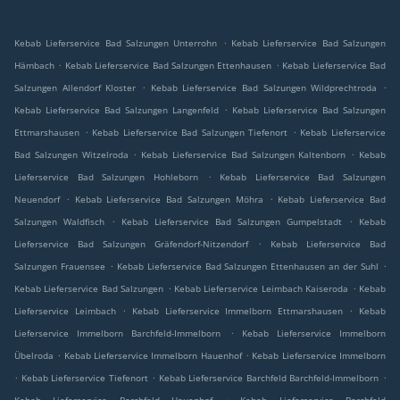
.
Kebab Lieferservice Bad Salzungen Unterrohn
Kebab Lieferservice Bad Salzungen
.
.
Hämbach
Kebab Lieferservice Bad Salzungen Ettenhausen
Kebab Lieferservice Bad
.
.
Salzungen Allendorf Kloster
Kebab Lieferservice Bad Salzungen Wildprechtroda
.
Kebab Lieferservice Bad Salzungen Langenfeld
Kebab Lieferservice Bad Salzungen
.
.
Ettmarshausen
Kebab Lieferservice Bad Salzungen Tiefenort
Kebab Lieferservice
.
.
Bad Salzungen Witzelroda
Kebab Lieferservice Bad Salzungen Kaltenborn
Kebab
.
Lieferservice Bad Salzungen Hohleborn
Kebab Lieferservice Bad Salzungen
.
.
Neuendorf
Kebab Lieferservice Bad Salzungen Möhra
Kebab Lieferservice Bad
.
.
Salzungen Waldfisch
Kebab Lieferservice Bad Salzungen Gumpelstadt
Kebab
.
Lieferservice Bad Salzungen Gräfendorf-Nitzendorf
Kebab Lieferservice Bad
.
.
Salzungen Frauensee
Kebab Lieferservice Bad Salzungen Ettenhausen an der Suhl
.
.
Kebab Lieferservice Bad Salzungen
Kebab Lieferservice Leimbach Kaiseroda
Kebab
.
.
Lieferservice Leimbach
Kebab Lieferservice Immelborn Ettmarshausen
Kebab
.
Lieferservice Immelborn Barchfeld-Immelborn
Kebab Lieferservice Immelborn
.
.
Übelroda
Kebab Lieferservice Immelborn Hauenhof
Kebab Lieferservice Immelborn
.
.
.
Kebab Lieferservice Tiefenort
Kebab Lieferservice Barchfeld Barchfeld-Immelborn
.