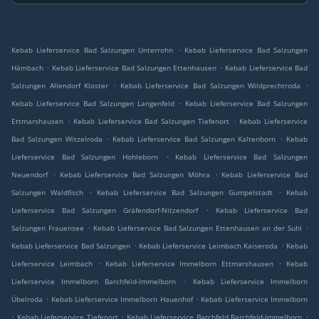
.
Kebab Lieferservice Bad Salzungen Unterrohn
Kebab Lieferservice Bad Salzungen
.
.
Hämbach
Kebab Lieferservice Bad Salzungen Ettenhausen
Kebab Lieferservice Bad
.
.
Salzungen Allendorf Kloster
Kebab Lieferservice Bad Salzungen Wildprechtroda
.
Kebab Lieferservice Bad Salzungen Langenfeld
Kebab Lieferservice Bad Salzungen
.
.
Ettmarshausen
Kebab Lieferservice Bad Salzungen Tiefenort
Kebab Lieferservice
.
.
Bad Salzungen Witzelroda
Kebab Lieferservice Bad Salzungen Kaltenborn
Kebab
.
Lieferservice Bad Salzungen Hohleborn
Kebab Lieferservice Bad Salzungen
.
.
Neuendorf
Kebab Lieferservice Bad Salzungen Möhra
Kebab Lieferservice Bad
.
.
Salzungen Waldfisch
Kebab Lieferservice Bad Salzungen Gumpelstadt
Kebab
.
Lieferservice Bad Salzungen Gräfendorf-Nitzendorf
Kebab Lieferservice Bad
.
.
Salzungen Frauensee
Kebab Lieferservice Bad Salzungen Ettenhausen an der Suhl
.
.
Kebab Lieferservice Bad Salzungen
Kebab Lieferservice Leimbach Kaiseroda
Kebab
.
.
Lieferservice Leimbach
Kebab Lieferservice Immelborn Ettmarshausen
Kebab
.
Lieferservice Immelborn Barchfeld-Immelborn
Kebab Lieferservice Immelborn
.
.
Übelroda
Kebab Lieferservice Immelborn Hauenhof
Kebab Lieferservice Immelborn
.
.
.
Kebab Lieferservice Tiefenort
Kebab Lieferservice Barchfeld Barchfeld-Immelborn