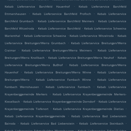
.
Kebab Lieferservice Barchfeld Hauenhof
Kebab Lieferservice Barchfeld
.
.
Ettmarshausen
Kebab Lieferservice Barchfeld Profisch
Kebab Lieferservice
.
.
Barchfeld Grumbach
Kebab Lieferservice Barchfeld Meimers
Kebab Lieferservice
.
.
Barchfeld Witzelroda
Kebab Lieferservice Barchfeld
Kebab Lieferservice Schweina
.
.
.
Marienthal
Kebab Lieferservice Schweina
Kebab Lieferservice Witzelroda
Kebab
.
Lieferservice Breitungen/Werra Grumbach
Kebab Lieferservice Breitungen/Werra
.
.
Craimar
Kebab Lieferservice Breitungen/Werra Meimers
Kebab Lieferservice
.
.
Breitungen/Werra Knollbach
Kebab Lieferservice Breitungen/Werra Neuhof
Kebab
.
Lieferservice Breitungen/Werra Bußhof
Kebab Lieferservice Breitungen/Werra
.
.
Hauenhof
Kebab Lieferservice Breitungen/Werra Winne
Kebab Lieferservice
.
.
Breitungen/Werra
Kebab Lieferservice Fambach Winne
Kebab Lieferservice
.
.
Fambach Wernshausen
Kebab Lieferservice Fambach
Kebab Lieferservice
.
Krayenberggemeinde Merkers
Kebab Lieferservice Krayenberggemeinde Merkers-
.
.
Kieselbach
Kebab Lieferservice Krayenberggemeinde Dorndorf
Kebab Lieferservice
.
.
Krayenberggemeinde Tiefenort
Kebab Lieferservice Krayenberggemeinde Dietlas
.
Kebab Lieferservice Krayenberggemeinde
Kebab Lieferservice Bad Liebenstein
.
.
.
Bairoda
Kebab Lieferservice Bad Liebenstein
Kebab Lieferservice Steinbach
.
Kebab Lieferservice Schmalkalden Wernshausen
Kebab Lieferservice Schmalkalden