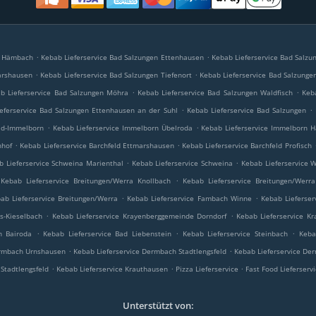
.
.
n Hämbach
Kebab Lieferservice Bad Salzungen Ettenhausen
Kebab Lieferservice Bad Salzun
.
.
arshausen
Kebab Lieferservice Bad Salzungen Tiefenort
Kebab Lieferservice Bad Salzunge
.
.
b Lieferservice Bad Salzungen Möhra
Kebab Lieferservice Bad Salzungen Waldfisch
Keb
.
.
eferservice Bad Salzungen Ettenhausen an der Suhl
Kebab Lieferservice Bad Salzungen
.
.
ld-Immelborn
Kebab Lieferservice Immelborn Übelroda
Kebab Lieferservice Immelborn 
.
.
nhof
Kebab Lieferservice Barchfeld Ettmarshausen
Kebab Lieferservice Barchfeld Profisch
.
.
b Lieferservice Schweina Marienthal
Kebab Lieferservice Schweina
Kebab Lieferservice W
.
Kebab Lieferservice Breitungen/Werra Knollbach
Kebab Lieferservice Breitungen/Werr
.
.
ab Lieferservice Breitungen/Werra
Kebab Lieferservice Fambach Winne
Kebab Lieferse
.
.
s-Kieselbach
Kebab Lieferservice Krayenberggemeinde Dorndorf
Kebab Lieferservice K
.
.
.
n Bairoda
Kebab Lieferservice Bad Liebenstein
Kebab Lieferservice Steinbach
Keba
.
.
ermbach Urnshausen
Kebab Lieferservice Dermbach Stadtlengsfeld
Kebab Lieferservice De
.
.
.
 Stadtlengsfeld
Kebab Lieferservice Krauthausen
Pizza Lieferservice
Fast Food Lieferserv
Unterstützt von: