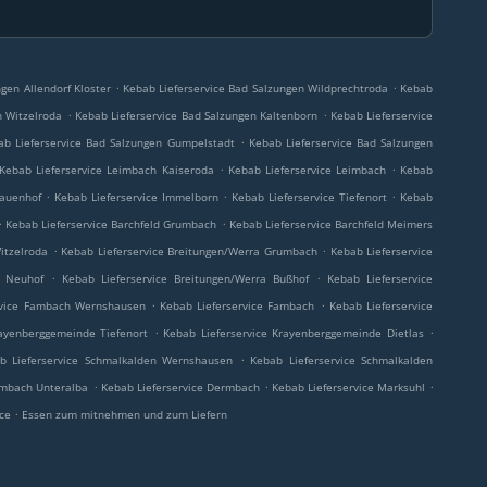
.
.
gen Allendorf Kloster
Kebab Lieferservice Bad Salzungen Wildprechtroda
Kebab
.
.
n Witzelroda
Kebab Lieferservice Bad Salzungen Kaltenborn
Kebab Lieferservice
.
ab Lieferservice Bad Salzungen Gumpelstadt
Kebab Lieferservice Bad Salzungen
.
.
Kebab Lieferservice Leimbach Kaiseroda
Kebab Lieferservice Leimbach
Kebab
.
.
.
Hauenhof
Kebab Lieferservice Immelborn
Kebab Lieferservice Tiefenort
Kebab
.
.
Kebab Lieferservice Barchfeld Grumbach
Kebab Lieferservice Barchfeld Meimers
.
.
itzelroda
Kebab Lieferservice Breitungen/Werra Grumbach
Kebab Lieferservice
.
.
a Neuhof
Kebab Lieferservice Breitungen/Werra Bußhof
Kebab Lieferservice
.
.
rvice Fambach Wernshausen
Kebab Lieferservice Fambach
Kebab Lieferservice
.
.
rayenberggemeinde Tiefenort
Kebab Lieferservice Krayenberggemeinde Dietlas
.
b Lieferservice Schmalkalden Wernshausen
Kebab Lieferservice Schmalkalden
.
.
.
rmbach Unteralba
Kebab Lieferservice Dermbach
Kebab Lieferservice Marksuhl
.
ice
Essen zum mitnehmen und zum Liefern