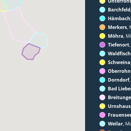
Unterroh
Barchfeld
Hämbach
Merkers
,
Möhra
, M
Tiefenort
Waldfisch
Schweina
Oberrohn
Dorndorf
Bad Liebe
Breitung
Urnshaus
Frauense
Weilar
, M