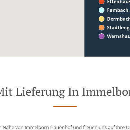
Ettenhau
Fambach
Dermbac
Stadtleng
Wernsha
Mit Lieferung In Immelb
 der Nähe von Immelborn Hauenhof und freuen uns auf Ihre On