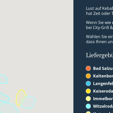
Lust auf Keba
hat Zeit oder 
Wenn Sie wie 
bei City-Grill 
Wählen Sie ei
dass Ihnen uns
Liefergeb
Bad Salz
Kaltenbo
Langenfe
Kaiserod
Immelbo
Witzelrod